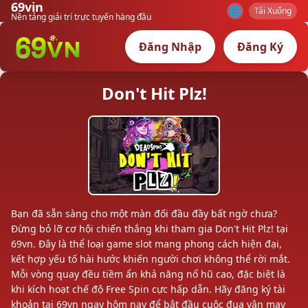
69vin
🌐
Tải Xuống
Nền tảng giải trí trực tuyến hàng đầu
Đăng Nhập
Đăng Ký
Don't Hit Plz!
Bạn đã sẵn sàng cho một màn đối đầu đầy bất ngờ chưa?
Đừng bỏ lỡ cơ hội chiến thắng khi tham gia Don't Hit Plz! tại
69vn. Đây là thể loại game slot mang phong cách hiện đại,
kết hợp yếu tố hài hước khiến người chơi không thể rời mắt.
Mỗi vòng quay đều tiềm ẩn khả năng nổ hũ cao, đặc biệt là
khi kích hoạt chế độ Free Spin cực hấp dẫn. Hãy đăng ký tài
khoản tại 69vn ngay hôm nay để bắt đầu cuộc đua vận may