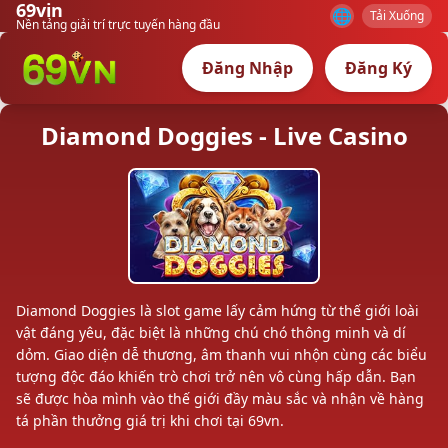
69vin
🌐
Tải Xuống
Nền tảng giải trí trực tuyến hàng đầu
Đăng Nhập
Đăng Ký
Diamond Doggies - Live Casino
Diamond Doggies là slot game lấy cảm hứng từ thế giới loài
vật đáng yêu, đặc biệt là những chú chó thông minh và dí
dỏm. Giao diện dễ thương, âm thanh vui nhộn cùng các biểu
tượng độc đáo khiến trò chơi trở nên vô cùng hấp dẫn. Bạn
sẽ được hòa mình vào thế giới đầy màu sắc và nhận về hàng
tá phần thưởng giá trị khi chơi tại 69vn.