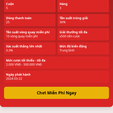
Cuộn
Hàng
5
3
Dòng thanh toán
Tần suất trúng giải
25
36%
Tần suất vòng quay miễn phí
Giải thưởng tối đa
10 vòng quay miễn phí
x500 tiền cược
Xác suất thắng lớn nhất
Mức độ biến động
0.3%
Trung bình
Mức cược tối thiểu - tối đa
2.000 VNĐ - 500.000 VNĐ
Ngày phát hành
2024-03-22
Chơi Miễn Phí Ngay